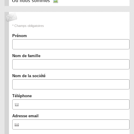
Où nous sommes
* Champs obligatoires
Prénom
Nom de famille
Nom de la société
Téléphone
Adresse email