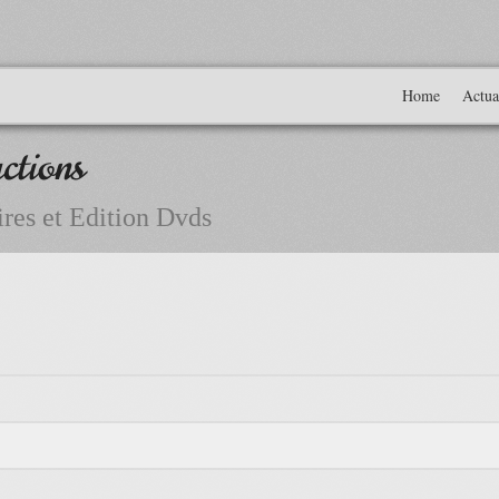
Home
Actua
ctions
res et Edition Dvds