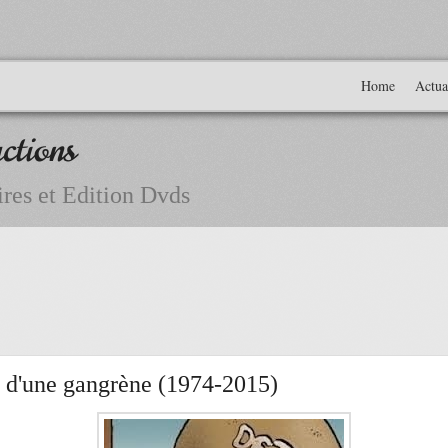
Home
Actua
ctions
res et Edition Dvds
e d'une gangrène (1974-2015)