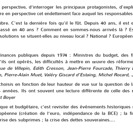
n perspective, d’interroger les principaux protagonistes, d'ex
tre en perspective cet endettement face auquel les responsable
ibre. C'est la dernière fois qu'il le fût. Depuis 40 ans, il est
passé en 40 ans ? Comment en sommes-nous arrivés là ? Est-c
 solutions se situent-elles au niveau local ? National ? Europée
nances publiques depuis 1974 : Ministres du budget, des fi
ils ont opérés, les difficultés à mettre en œuvre des réformes
ue de Villepin, Edith Cresson, Jean-Pierre Fourcade, Thierry
, Pierre-Alain Muet, Valéry Giscard d’Estaing, Michel Rocard, J
 choisis en fonction de leur hauteur de vue sur la question de l
 années. Ils ont souvent une lecture différente de celle des 
t Boyer
que et budgétaire, c’est revisiter des événements historiques 
péenne (création de l’euro, indépendance de la BCE) ; la fin
crise des subprimes ; la crise des dettes souveraines….